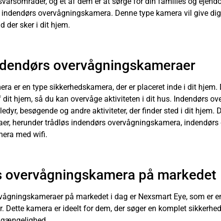
rsområder, og et af dem er at sørge for din families og ejendo
t indendørs overvågningskamera. Denne type kamera vil give dig ro
d der sker i dit hjem.
 indendørs overvågningskameraer
 er en type sikkerhedskamera, der er placeret inde i dit hjem. D
af dit hjem, så du kan overvåge aktiviteten i dit hus. Indendørs
edyr, besøgende og andre aktiviteter, der finder sted i dit hjem. D
er, herunder trådløs indendørs overvågningskamera, indendør
era med wifi.
s overvågningskamera på markedet
rvågningskameraer på markedet i dag er Nexsmart Eye, som er en
er. Dette kamera er ideelt for dem, der søger en komplet sikkerhe
ilgængelighed.