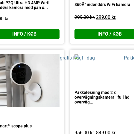
ub P2Q Ultra HD 4MP Wi-fi
360Â° indendørs WiFi kamera
dørs kamera med pan o...
999,00
kr.
299,00
kr.
00
kr.
INFO / KØB
INFO / KØB
Pakkeløsning med 2 x
overvågningskamera | full hd
overvåg...
art™ scope plus
956,00
kr.
849,00
kr.