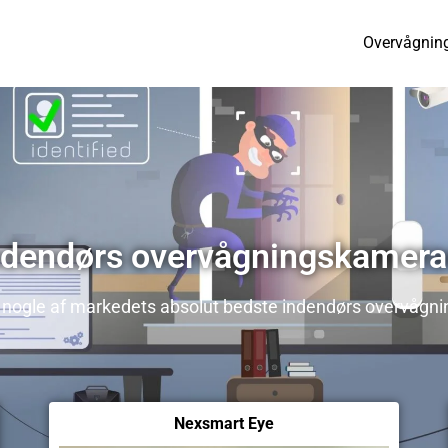
Overvågnin
ndendørs overvågningskamera
u nogle af markedets absolut bedste indendørs overvågn
Nexsmart Eye