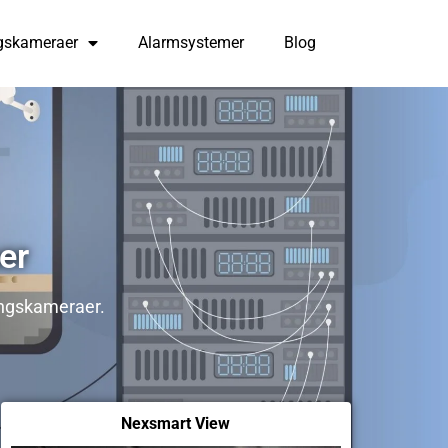
gskameraer
Alarmsystemer
Blog
er
ingskameraer.
Nexsmart View