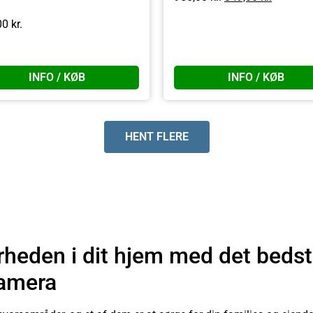
00
kr.
INFO / KØB
INFO / KØB
HENT FLERE
rheden i dit hjem med det beds
amera