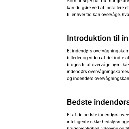
Som husejer har du mange ansva
kan du gøre ved at installere e
til enhver tid kan overvåge, hva
Introduktion til
Et indendørs overvågningskamera
billeder og video af det indre 
bruges til at overvåge børn, kæl
indendørs overvågningskamera
og indendørs overvågningskam
Bedste indendør
Et af de bedste indendørs ove
intelligente sikkerhedsløsning
brugervenlighed, ydeevne og t