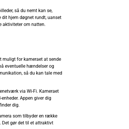
lleder, så du nemt kan se,
e dit hjem døgnet rundt, uanset
e aktiviteter om natten.
et muligt for kameraet at sende
t på eventuelle hændelser og
munikation, så du kan tale med
menetværk via Wi-Fi. Kameraet
-enheder. Appen giver dig
inder dig.
skamera som tilbyder en række
et gør det til et attraktivt