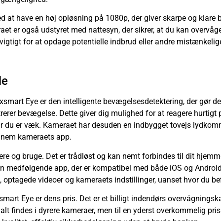
at have en høj opløsning på 1080p, der giver skarpe og klare bi
aet er også udstyret med nattesyn, der sikrer, at du kan overvåg
 vigtigt for at opdage potentielle indbrud eller andre mistænkelig
le
exsmart Eye er den intelligente bevægelsesdetektering, der gør d
istrerer bevægelse. Dette giver dig mulighed for at reagere hurtig
når du er væk. Kameraet har desuden en indbygget tovejs lydkom
ennem kameraets app.
ere og bruge. Det er trådløst og kan nemt forbindes til dit hjem
en medfølgende app, der er kompatibel med både iOS og Android
, optagede videoer og kameraets indstillinger, uanset hvor du bef
smart Eye er dens pris. Det er et billigt indendørs overvågning
lt findes i dyrere kameraer, men til en yderst overkommelig pris. D