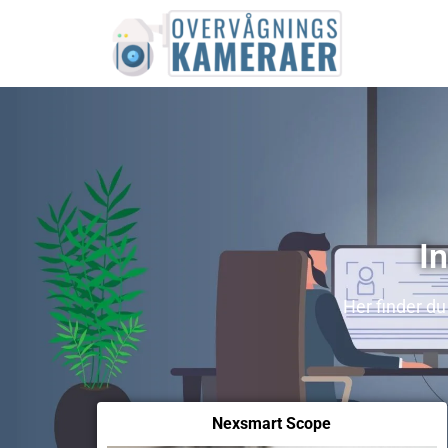
I
Her finder d
Nexsmart Scope