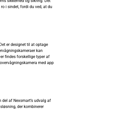
ms sikkerhed og sikring. Det
 i sindet, fordi du ved, at du
et er designet til at optage
 overvågningskameraer kan
er findes forskellige typer af
s overvågningskamera med app
 del af Nexsmart’s udvalg af
dsløsning, der kombinerer