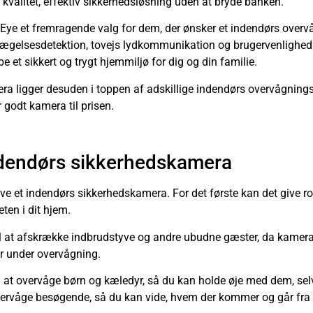
 kvalitet, effektiv sikkerhedsløsning uden at bryde banken.
ye et fremragende valg for dem, der ønsker et indendørs overv
bevægelsesdetektion, tovejs lydkommunikation og brugervenlighe
et sikkert og trygt hjemmiljø for dig og din familie.
 ligger desuden i toppen af adskillige indendørs overvågningsk
r godt kamera til prisen.
ndendørs sikkerhedskamera
e et indendørs sikkerhedskamera. For det første kan det give ro i 
ten i dit hjem.
il at afskrække indbrudstyve og andre ubudne gæster, da kamera
er under overvågning.
til at overvåge børn og kæledyr, så du kan holde øje med dem, se
overvåge besøgende, så du kan vide, hvem der kommer og går fra 